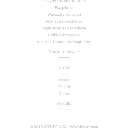
Festyny i pikniki rodzinne
Eko pikniki
Warsztaty dla dzieci
Animacje urodzinowe
Nagłośnienie i oświetlenie
Baliki karnawałowe
Mikołajki i spotkania świąteczne
Nasze realizacje
O nas
O nas
Zespół
Opinie
Kontakt
© 2015 ART-BONSAI. Wszelkie prawa