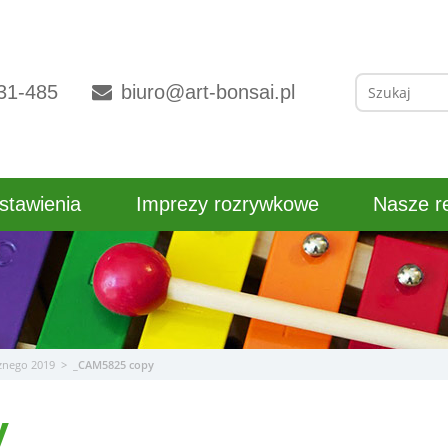
Szukaj:
31-485
biuro@art-bonsai.pl
stawienia
Imprezy rozrywkowe
Nasze re
znego 2019
>
_CAM5825 copy
y