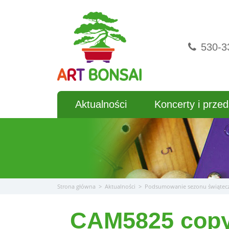
Przejdź
do
treści
530-3
Aktualności
Koncerty i przed
Strona główna
>
Aktualności
>
Podsumowanie sezonu świątec
_CAM5825 cop