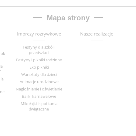
Mapa strony
Imprezy rozrywkowe
Nasze realizacje
Festyny dla szkół i
przedszkoli
rok
Festyny i pikniki rodzinne
la
Eko pikniki
”
Warsztaty dla dzieci
la
Animacje urodzinowe
Nagłośnienie i oświetlenie
zne
Baliki karnawałowe
Mikołajki i spotkania
świąteczne