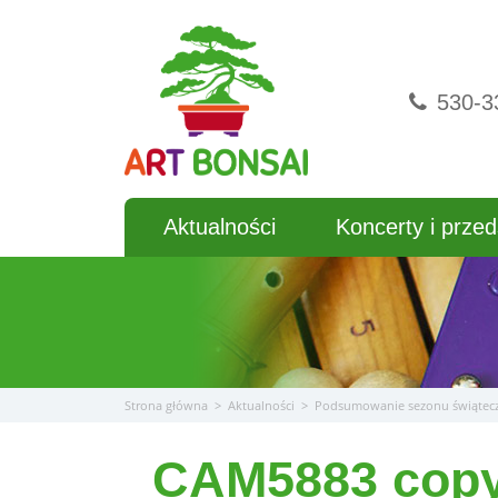
Przejdź
do
treści
530-3
Aktualności
Koncerty i przed
Strona główna
>
Aktualności
>
Podsumowanie sezonu świątec
_CAM5883 cop