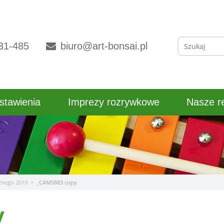
Szukaj:
31-485
biuro@art-bonsai.pl
stawienia
Imprezy rozrywkowe
Nasze re
znego 2019
>
_CAM5883 copy
y