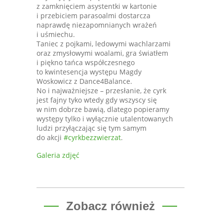
z zamknięciem asystentki w kartonie
i przebiciem parasoalmi dostarcza
naprawdę niezapomnianych wrażeń
i uśmiechu.
Taniec z pojkami, ledowymi wachlarzami
oraz zmysłowymi woalami, gra światłem
i piękno tańca współczesnego
to kwintesencja występu Magdy
Woskowicz z Dance4Balance.
No i najważniejsze – przesłanie, że cyrk
jest fajny tyko wtedy gdy wszyscy się
w nim dobrze bawią, dlatego popieramy
występy tylko i wyłącznie utalentowanych
ludzi przyłączając się tym samym
do akcji
#
cyrkbezzwierzat
.
Galeria zdjęć
Zobacz również