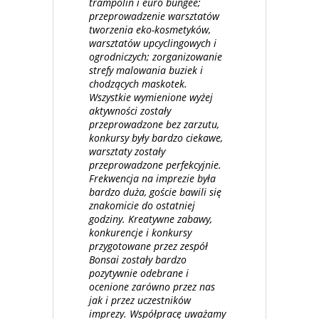
trampolin i euro bungee;
przeprowadzenie warsztatów
tworzenia eko-kosmetyków,
warsztatów upcyclingowych i
ogrodniczych; zorganizowanie
strefy malowania buziek i
chodzących maskotek.
Wszystkie wymienione wyżej
aktywności zostały
przeprowadzone bez zarzutu,
konkursy były bardzo ciekawe,
warsztaty zostały
przeprowadzone perfekcyjnie.
Frekwencja na imprezie była
bardzo duża, goście bawili się
znakomicie do ostatniej
godziny. Kreatywne zabawy,
konkurencje i konkursy
przygotowane przez zespół
Bonsai zostały bardzo
pozytywnie odebrane i
ocenione zarówno przez nas
jak i przez uczestników
imprezy. Współpracę uważamy