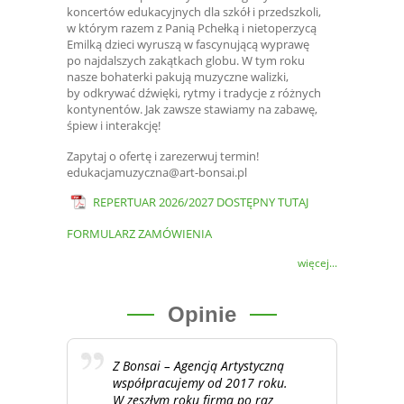
koncertów edukacyjnych dla szkół i przedszkoli,
w którym razem z Panią Pchełką i nietoperzycą
Emilką dzieci wyruszą w fascynującą wyprawę
po najdalszych zakątkach globu. W tym roku
nasze bohaterki pakują muzyczne walizki,
by odkrywać dźwięki, rytmy i tradycje z różnych
kontynentów. Jak zawsze stawiamy na zabawę,
śpiew i interakcję!
Zapytaj o ofertę i zarezerwuj termin!
edukacjamuzyczna@art-bonsai.pl
REPERTUAR 2026/2027 DOSTĘPNY TUTAJ
FORMULARZ ZAMÓWIENIA
więcej...
Opinie
Z Bonsai – Agencją Artystyczną
współpracujemy od 2017 roku.
W zeszłym roku firma po raz