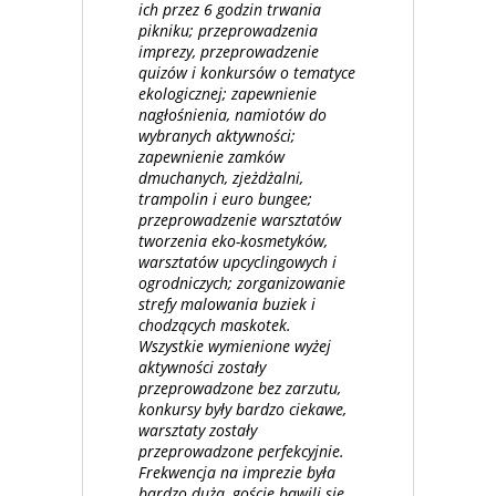
ich przez 6 godzin trwania
pikniku; przeprowadzenia
imprezy, przeprowadzenie
quizów i konkursów o tematyce
ekologicznej; zapewnienie
nagłośnienia, namiotów do
wybranych aktywności;
zapewnienie zamków
dmuchanych, zjeżdżalni,
trampolin i euro bungee;
przeprowadzenie warsztatów
tworzenia eko-kosmetyków,
warsztatów upcyclingowych i
ogrodniczych; zorganizowanie
strefy malowania buziek i
chodzących maskotek.
Wszystkie wymienione wyżej
aktywności zostały
przeprowadzone bez zarzutu,
konkursy były bardzo ciekawe,
warsztaty zostały
przeprowadzone perfekcyjnie.
Frekwencja na imprezie była
bardzo duża, goście bawili się