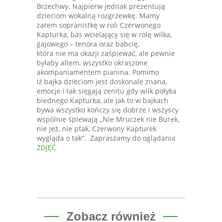
Brzechwy. Najpierw jednak prezentują
dzieciom wokalną rozgrzewkę. Mamy
zatem sopranistkę w roli Czerwonego
Kapturka, bas wcielający się w rolę wilka,
gajowego – tenora oraz babcię,
która nie ma okazji zaśpiewać, ale pewnie
byłaby altem, wszystko okraszone
akompaniamentem pianina. Pomimo
iż bajka dzieciom jest doskonale znana,
emocje i tak sięgają zenitu gdy wilk połyka
biednego Kapturka, ale jak to w bajkach
bywa wszystko kończy się dobrze i wszyscy
wspólnie śpiewają „Nie Mruczek nie Burek,
nie jeż, nie ptak, Czerwony Kapturek
wygląda o tak”. Zapraszamy do oglądania
ZDJĘĆ
Zobacz również