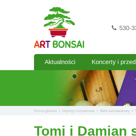
Przejdź
do
treści
530-3
Aktualności
Koncerty i przed
Strona główna
>
Imprezy rozrywkowe
>
Balik karnawałowy
>
Tomi i Damian 