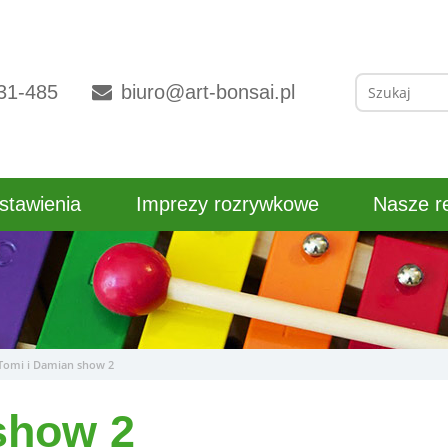
Szukaj:
31-485
biuro@art-bonsai.pl
stawienia
Imprezy rozrywkowe
Nasze re
Tomi i Damian show 2
show 2