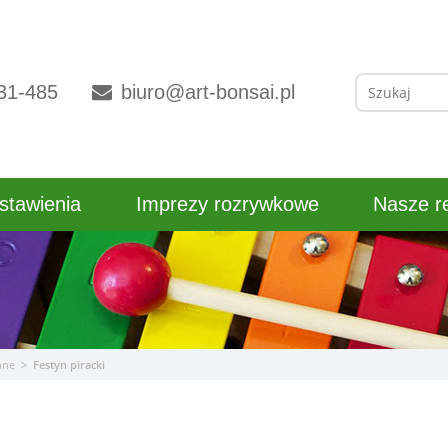
Szukaj:
31-485
biuro@art-bonsai.pl
stawienia
Imprezy rozrywkowe
Nasze re
nne
>
Festyn piracki