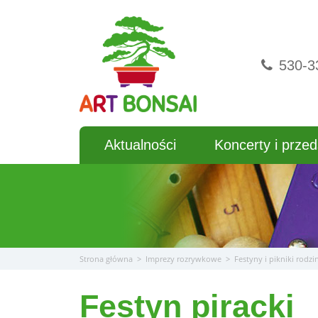
Przejdź
do
treści
530-3
Aktualności
Koncerty i przed
Strona główna
>
Imprezy rozrywkowe
>
Festyny i pikniki rodzi
Festyn piracki