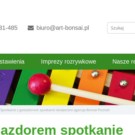
Szukaj:
31-485
biuro@art-bonsai.pl
stawienia
Imprezy rozrywkowe
Nasze re
Spotkanie z gwiazdorem spotkanie świąteczne agencja Bonsai Poznań
iazdorem spotkanie