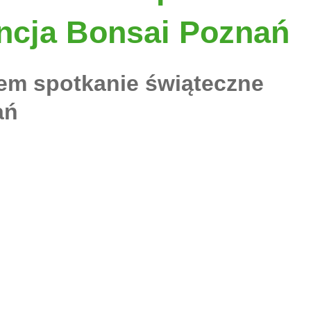
ncja Bonsai Poznań
em spotkanie świąteczne
ań