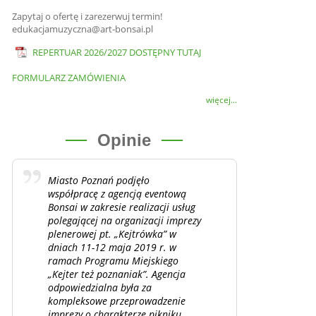
Zapytaj o ofertę i zarezerwuj termin!
edukacjamuzyczna@art-bonsai.pl
REPERTUAR 2026/2027 DOSTĘPNY TUTAJ
FORMULARZ ZAMÓWIENIA
więcej...
Opinie
Miasto Poznań podjęło
współpracę z agencją eventową
Bonsai w zakresie realizacji usług
polegającej na organizacji imprezy
plenerowej pt. „Kejtrówka” w
dniach 11-12 maja 2019 r. w
ramach Programu Miejskiego
„Kejter też poznaniak”. Agencja
odpowiedzialna była za
kompleksowe przeprowadzenie
imprezy o charakterze pikniku