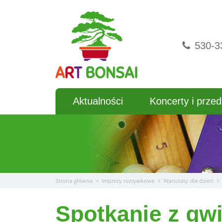
Przejdź
do
treści
530-3
Aktualności
Koncerty i przed
Strona główna
>
Imprezy rozrywkowe
>
Warsztaty dla dzieci
>
Spotkanie z gw