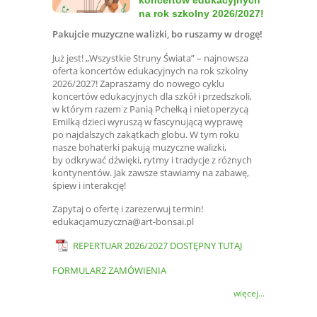
koncertów edukacyjnych
na rok szkolny 2026/2027!
Pakujcie muzyczne walizki, bo ruszamy w drogę!
Już jest! „Wszystkie Struny Świata” – najnowsza
oferta koncertów edukacyjnych na rok szkolny
2026/2027! Zapraszamy do nowego cyklu
koncertów edukacyjnych dla szkół i przedszkoli,
w którym razem z Panią Pchełką i nietoperzycą
Emilką dzieci wyruszą w fascynującą wyprawę
po najdalszych zakątkach globu. W tym roku
nasze bohaterki pakują muzyczne walizki,
by odkrywać dźwięki, rytmy i tradycje z różnych
kontynentów. Jak zawsze stawiamy na zabawę,
śpiew i interakcję!
Zapytaj o ofertę i zarezerwuj termin!
edukacjamuzyczna@art-bonsai.pl
REPERTUAR 2026/2027 DOSTĘPNY TUTAJ
FORMULARZ ZAMÓWIENIA
więcej...