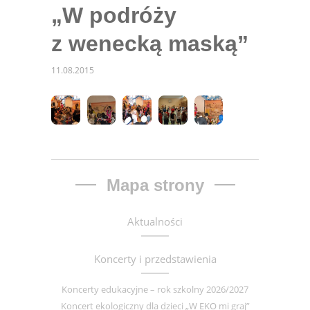
„W podróży
z wenecką maską”
11.08.2015
Mapa strony
Aktualności
Koncerty i przedstawienia
Koncerty edukacyjne – rok szkolny 2026/2027
Koncert ekologiczny dla dzieci „W EKO mi graj”