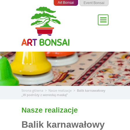
Przejdź
Art Bonsai
Event Bonsai
do
treści
Strona główna
>
Nasze realizacje
>
Balik karnawałowy
„W podróży z wenecką maską”
Nasze realizacje
Balik karnawałowy