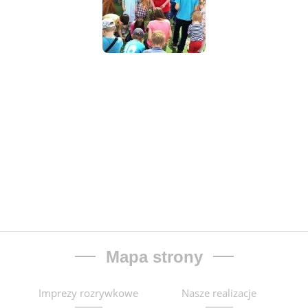
Mapa strony
Imprezy rozrywkowe
Nasze realizacje