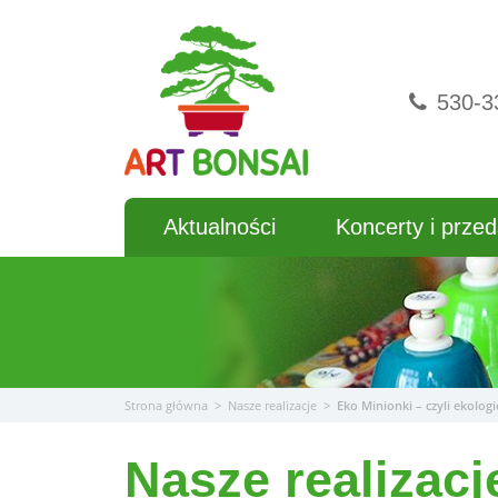
Przejdź
do
treści
530-3
Aktualności
Koncerty i przed
Strona główna
>
Nasze realizacje
>
Eko Minionki – czyli ekolog
Nasze realizacj