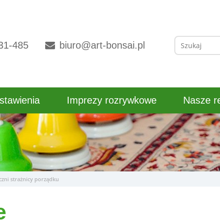
Szukaj:
31-485
biuro@art-bonsai.pl
stawienia
Imprezy rozrywkowe
Nasze re
iczni strażnicy porządku
e