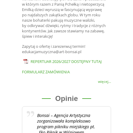
w którym razem z Panią Pchełką i nietoperzycą
Emilką dzieci wyruszą w fascynującą wyprawę
po najdalszych zakątkach globu. W tym roku
nasze bohaterki pakują muzyczne walizki,
by odkrywać dźwięki, rytmy i tradycje z różnych
kontynentów. Jak zawsze stawiamy na zabawę,
śpiew i interakcję!
Zapytaj o ofertę i zarezerwuj termin!
edukacjamuzyczna@art-bonsai.pl
REPERTUAR 2026/2027 DOSTĘPNY TUTAJ
FORMULARZ ZAMÓWIENIA
więcej...
Opinie
Bonsai – Agencja Artystyczna
zorganizowała kompleksowo
program pikniku miejskiego pt.
„Eko Piknik w Wiśniowym