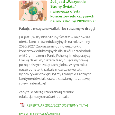
Już jest! „Wszystkie
Struny Świata” –
najnowsza oferta
koncertów edukacyjnych
na rok szkolny 2026/2027!
Pakujcie muzyczne walizki, bo ruszamy w drogę!
Już jest! „Wszystkie Struny Świata” – najnowsza
oferta koncertów edukacyjnych na rok szkolny
2026/2027! Zapraszamy do nowego cyklu
koncertów edukacyjnych dla szkół i przedszkoli,
w którym razem z Panią Pchełką i nietoperzycą
Emilką dzieci wyruszą w fascynującą wyprawę
po najdalszych zakątkach globu. W tym roku
nasze bohaterki pakują muzyczne walizki,
by odkrywać dźwięki, rytmy i tradycje z różnych
kontynentów. Jak zawsze stawiamy na zabawę,
śpiew i interakcję!
Zapytaj o ofertę i zarezerwuj termin!
edukacjamuzyczna@art-bonsai.pl
REPERTUAR 2026/2027 DOSTĘPNY TUTAJ
FORMULARZ ZAMÓWIENIA