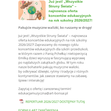
Już jest! „Wszystkie
Struny Świata” –
najnowsza oferta
koncertów edukacyjnych
na rok szkolny 2026/2027!
Pakujcie muzyczne walizki, bo ruszamy w drogę!
Już jest! „Wszystkie Struny Świata” – najnowsza
oferta koncertów edukacyjnych na rok szkolny
2026/2027! Zapraszamy do nowego cyklu
koncertów edukacyjnych dla szkół i przedszkoli,
w którym razem z Panią Pchełką i nietoperzycą
Emilką dzieci wyruszą w fascynującą wyprawę
po najdalszych zakątkach globu. W tym roku
nasze bohaterki pakują muzyczne walizki,
by odkrywać dźwięki, rytmy i tradycje z różnych
kontynentów. Jak zawsze stawiamy na zabawę,
śpiew i interakcję!
Zapytaj o ofertę i zarezerwuj termin!
edukacjamuzyczna@art-bonsai.pl
REPERTUAR 2026/2027 DOSTĘPNY TUTAJ
FORMULARZ ZAMÓWIENIA