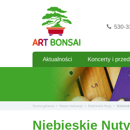
Przejdź
do
treści
530-3
Aktualności
Koncerty i przed
Strona główna
>
Nasze realizacje
>
Niebieskie Nuty
>
Niebiesk
Niebieskie Nut