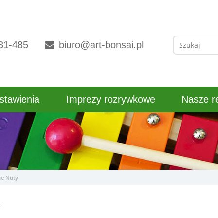
Szukaj:
31-485
biuro@art-bonsai.pl
stawienia
Imprezy rozrywkowe
Nasze re
ie Nuty
y