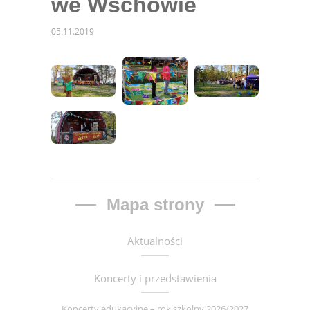
we Wschowie
05.11.2019
Mapa strony
Aktualności
Koncerty i przedstawienia
Koncerty edukacyjne – rok szkolny 2026/2027