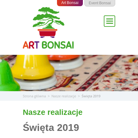
Przejdź
Art Bonsai
Event Bonsai
do
treści
Strona główna
>
Nasze realizacje
>
Święta 2019
Nasze realizacje
Święta 2019