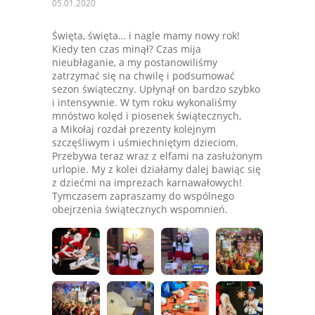
05.01.2020
Święta, święta… i nagle mamy nowy rok!
Kiedy ten czas minął? Czas mija
nieubłaganie, a my postanowiliśmy
zatrzymać się na chwilę i podsumować
sezon świąteczny. Upłynął on bardzo szybko
i intensywnie. W tym roku wykonaliśmy
mnóstwo kolęd i piosenek świątecznych,
a Mikołaj rozdał prezenty kolejnym
szczęśliwym i uśmiechniętym dzieciom.
Przebywa teraz wraz z elfami na zasłużonym
urlopie. My z kolei działamy dalej bawiąc się
z dziećmi na imprezach karnawałowych!
Tymczasem zapraszamy do wspólnego
obejrzenia świątecznych wspomnień.