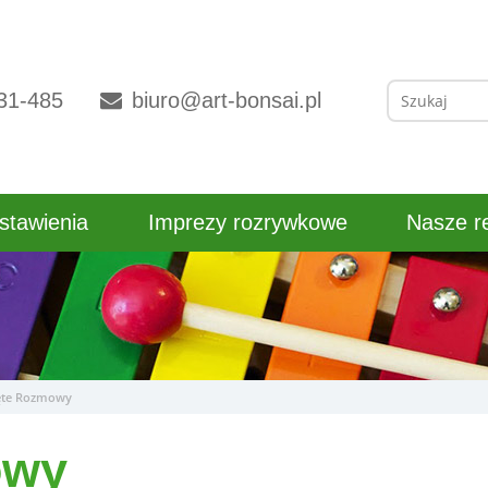
Szukaj:
31-485
biuro@art-bonsai.pl
stawienia
Imprezy rozrywkowe
Nasze re
ęte Rozmowy
owy