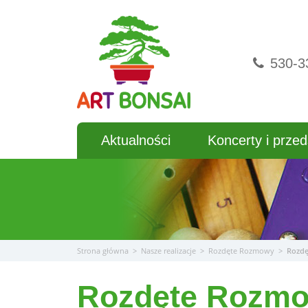
Przejdź
do
treści
530-3
Aktualności
Koncerty i przed
Strona główna
>
Nasze realizacje
>
Rozdęte Rozmowy
>
Rozd
Rozdęte Rozm