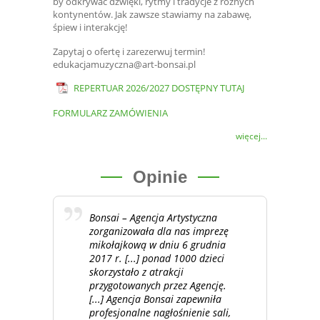
by odkrywać dźwięki, rytmy i tradycje z różnych
kontynentów. Jak zawsze stawiamy na zabawę,
śpiew i interakcję!
Zapytaj o ofertę i zarezerwuj termin!
edukacjamuzyczna@art-bonsai.pl
REPERTUAR 2026/2027 DOSTĘPNY TUTAJ
FORMULARZ ZAMÓWIENIA
więcej...
Opinie
Bonsai – Agencja Artystyczna
zorganizowała dla nas imprezę
mikołajkową w dniu 6 grudnia
2017 r. [...] ponad 1000 dzieci
skorzystało z atrakcji
przygotowanych przez Agencję.
[...] Agencja Bonsai zapewniła
profesjonalne nagłośnienie sali,