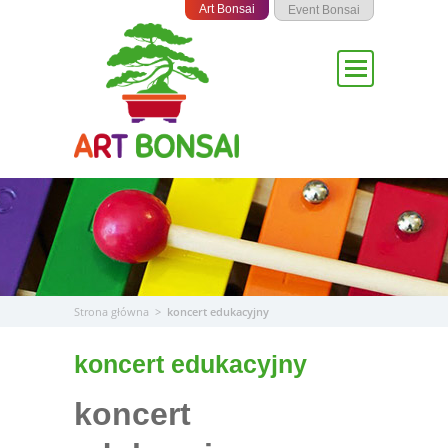
Przejdź
Art Bonsai
Event Bonsai
do
treści
Strona główna
>
koncert edukacyjny
koncert edukacyjny
koncert