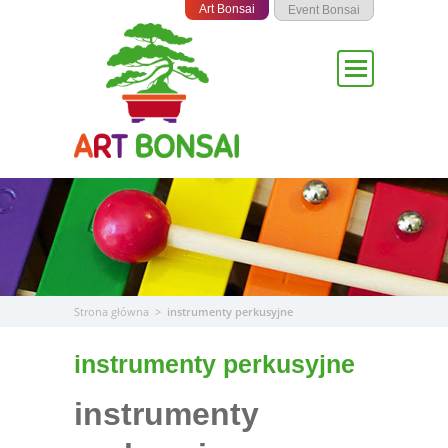
Przejdź
Art Bonsai
Event Bonsai
do
treści
Strona główna
>
instrumenty perkusyjne
instrumenty perkusyjne
instrumenty