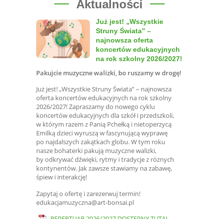
Aktualności
Już jest! „Wszystkie
Struny Świata” –
najnowsza oferta
koncertów edukacyjnych
na rok szkolny 2026/2027!
Pakujcie muzyczne walizki, bo ruszamy w drogę!
Już jest! „Wszystkie Struny Świata” – najnowsza
oferta koncertów edukacyjnych na rok szkolny
2026/2027! Zapraszamy do nowego cyklu
koncertów edukacyjnych dla szkół i przedszkoli,
w którym razem z Panią Pchełką i nietoperzycą
Emilką dzieci wyruszą w fascynującą wyprawę
po najdalszych zakątkach globu. W tym roku
nasze bohaterki pakują muzyczne walizki,
by odkrywać dźwięki, rytmy i tradycje z różnych
kontynentów. Jak zawsze stawiamy na zabawę,
śpiew i interakcję!
Zapytaj o ofertę i zarezerwuj termin!
edukacjamuzyczna@art-bonsai.pl
REPERTUAR 2026/2027 DOSTĘPNY TUTAJ