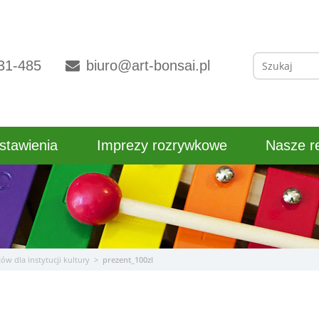
Szukaj:
31-485
biuro@art-bonsai.pl
stawienia
Imprezy rozrywkowe
Nasze re
ów dla instytucji kultury
>
prezent_100zl