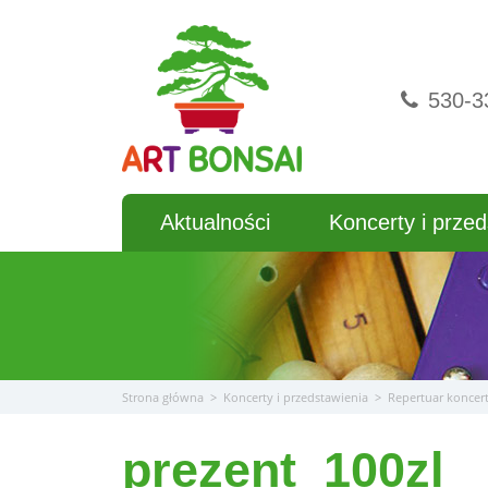
Przejdź
do
treści
530-3
Aktualności
Koncerty i przed
Strona główna
>
Koncerty i przedstawienia
>
Repertuar koncert
prezent_100zl