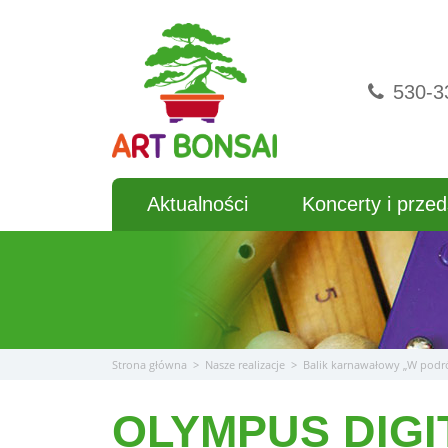
Przejdź
do
treści
530-3
Aktualności
Koncerty i przed
Strona główna
>
Nasze realizacje
>
Balik karnawałowy „W podr
OLYMPUS DIG