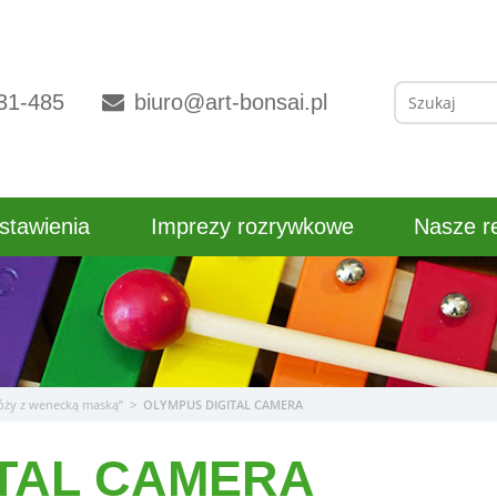
Szukaj:
31-485
biuro@art-bonsai.pl
stawienia
Imprezy rozrywkowe
Nasze re
óży z wenecką maską”
>
OLYMPUS DIGITAL CAMERA
ITAL CAMERA