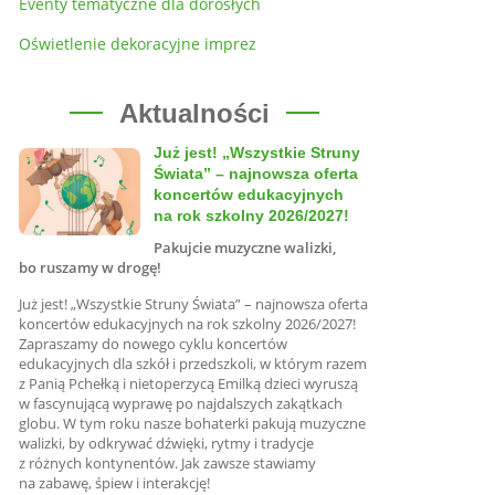
Eventy tematyczne dla dorosłych
Oświetlenie dekoracyjne imprez
Aktualności
Już jest! „Wszystkie Struny
Świata” – najnowsza oferta
koncertów edukacyjnych
na rok szkolny 2026/2027!
Pakujcie muzyczne walizki,
bo ruszamy w drogę!
Już jest! „Wszystkie Struny Świata” – najnowsza oferta
koncertów edukacyjnych na rok szkolny 2026/2027!
Zapraszamy do nowego cyklu koncertów
edukacyjnych dla szkół i przedszkoli, w którym razem
z Panią Pchełką i nietoperzycą Emilką dzieci wyruszą
w fascynującą wyprawę po najdalszych zakątkach
globu. W tym roku nasze bohaterki pakują muzyczne
walizki, by odkrywać dźwięki, rytmy i tradycje
z różnych kontynentów. Jak zawsze stawiamy
na zabawę, śpiew i interakcję!