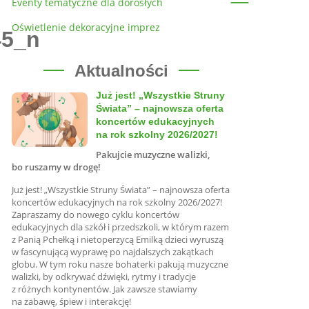
Eventy tematyczne dla dorosłych
Oświetlenie dekoracyjne imprez
45_n
Aktualności
Już jest! „Wszystkie Struny
Świata” – najnowsza oferta
koncertów edukacyjnych
na rok szkolny 2026/2027!
Pakujcie muzyczne walizki,
bo ruszamy w drogę!
Już jest! „Wszystkie Struny Świata” – najnowsza oferta
koncertów edukacyjnych na rok szkolny 2026/2027!
Zapraszamy do nowego cyklu koncertów
edukacyjnych dla szkół i przedszkoli, w którym razem
z Panią Pchełką i nietoperzycą Emilką dzieci wyruszą
w fascynującą wyprawę po najdalszych zakątkach
globu. W tym roku nasze bohaterki pakują muzyczne
walizki, by odkrywać dźwięki, rytmy i tradycje
z różnych kontynentów. Jak zawsze stawiamy
na zabawę, śpiew i interakcję!