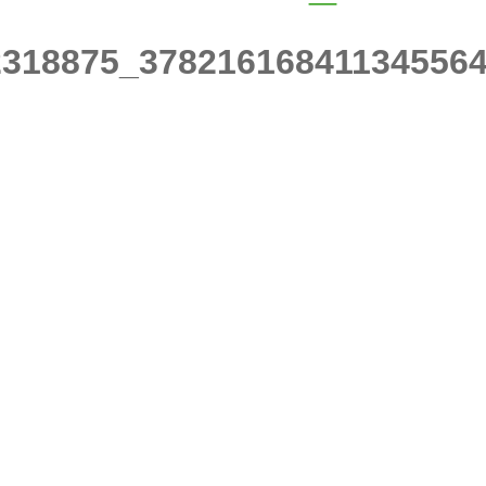
2318875_37821616841134556