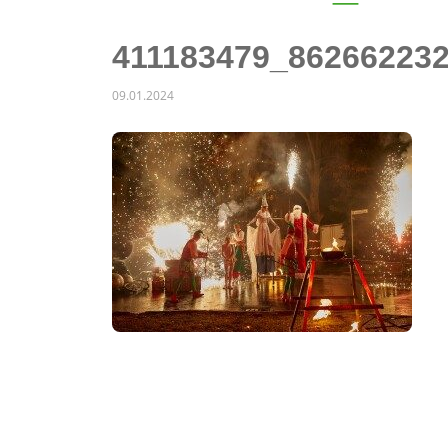
411183479_86266223
09.01.2024