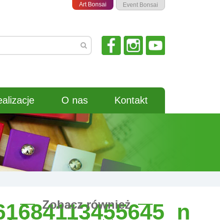
Art Bonsai
Event Bonsai
alizacje
O nas
Kontakt
Zobacz również
61684113455645_n