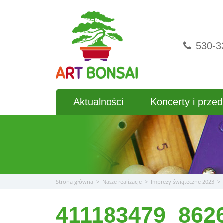
Przejdź
do
treści
530-3
Aktualności
Koncerty i przed
Strona główna
>
Nasze realizacje
>
Imprezy świąteczne 2023
>
411183479_862