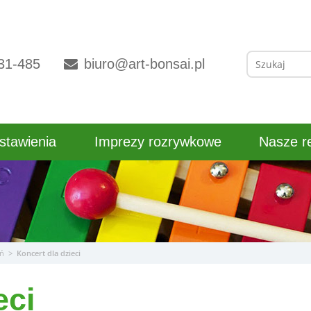
Szukaj:
31-485
biuro@art-bonsai.pl
stawienia
Imprezy rozrywkowe
Nasze re
ań
>
Koncert dla dzieci
eci