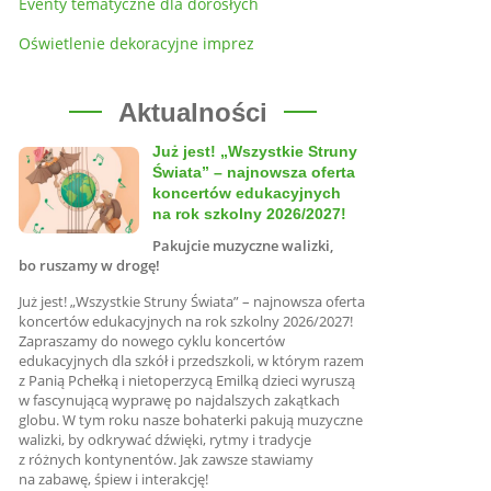
Eventy tematyczne dla dorosłych
Oświetlenie dekoracyjne imprez
Aktualności
Już jest! „Wszystkie Struny
Świata” – najnowsza oferta
koncertów edukacyjnych
na rok szkolny 2026/2027!
Pakujcie muzyczne walizki,
bo ruszamy w drogę!
Już jest! „Wszystkie Struny Świata” – najnowsza oferta
koncertów edukacyjnych na rok szkolny 2026/2027!
Zapraszamy do nowego cyklu koncertów
edukacyjnych dla szkół i przedszkoli, w którym razem
z Panią Pchełką i nietoperzycą Emilką dzieci wyruszą
w fascynującą wyprawę po najdalszych zakątkach
globu. W tym roku nasze bohaterki pakują muzyczne
walizki, by odkrywać dźwięki, rytmy i tradycje
z różnych kontynentów. Jak zawsze stawiamy
na zabawę, śpiew i interakcję!