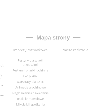
Mapa strony
Imprezy rozrywkowe
Nasze realizacje
Festyny dla szkół i
przedszkoli
rok
Festyny i pikniki rodzinne
la
Eko pikniki
”
Warsztaty dla dzieci
la
Animacje urodzinowe
Nagłośnienie i oświetlenie
zne
Baliki karnawałowe
Mikołajki i spotkania