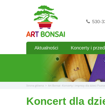
Przejdź
do
treści
530-3
Aktualności
Koncerty i przed
Strona główna
>
Art Bonsai -Koncerty i imprezy dla dzieci Pozn
Koncert dla dzi