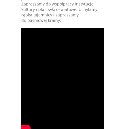
Zapraszamy do współpracy instytucje
kultury i placówki oświatowe. Uchylamy
rąbka tajemnicy i zapraszamy
do baśniowej krainy: