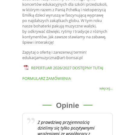
koncertów edukacyjnych dla szkół i przedszkoli,
w którym razem z Panią Pchełką i nietoperzycą
Emilką dzieci wyruszą w fascynującą wyprawę
po najdalszych zakątkach globu. W tym roku
nasze bohaterki pakują muzyczne walizki,
by odkrywać dźwięki, rytmy i tradycje z różnych
kontynentów. Jak zawsze stawiamy na zabawę,
śpiew i interakcję!
Zapytaj o ofertę i zarezerwuj termin!
edukacjamuzyczna@art-bonsai.pl
REPERTUAR 2026/2027 DOSTĘPNY TUTAJ
FORMULARZ ZAMÓWIENIA
więcej...
Opinie
Z prawdziwą przyjemnością
dzielimy się tylko pozytywnymi
wrażeniami ze współpracy z