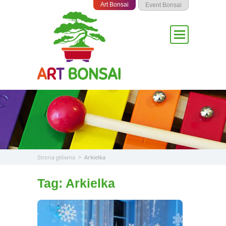
Przejdź
Art Bonsai
Event Bonsai
do
treści
Strona główna
>
Arkielka
Tag:
Arkielka