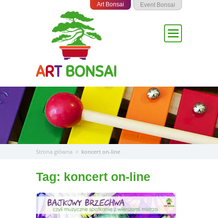
Przejdź
Art Bonsai
Event Bonsai
do
treści
Strona główna
>
koncert on-line
Tag:
koncert on-line