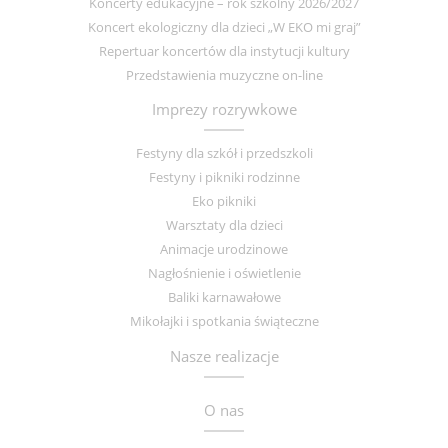
Koncerty edukacyjne – rok szkolny 2026/2027
Koncert ekologiczny dla dzieci „W EKO mi graj”
Repertuar koncertów dla instytucji kultury
Przedstawienia muzyczne on-line
Imprezy rozrywkowe
Festyny dla szkół i przedszkoli
Festyny i pikniki rodzinne
Eko pikniki
Warsztaty dla dzieci
Animacje urodzinowe
Nagłośnienie i oświetlenie
Baliki karnawałowe
Mikołajki i spotkania świąteczne
Nasze realizacje
O nas