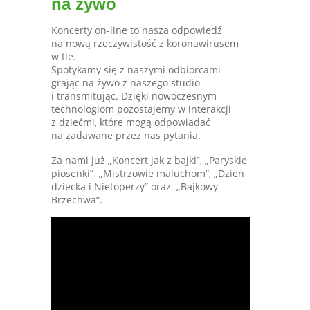
na żywo
Koncerty on-line to nasza odpowiedź
na nową rzeczywistość z koronawirusem
w tle.
Spotykamy się z naszymi odbiorcami
grając na żywo z naszego studio
i transmitując. Dzięki nowoczesnym
technologiom pozostajemy w interakcji
z dziećmi, które mogą odpowiadać
na zadawane przez nas pytania.
Za nami już „Koncert jak z bajki”, „Paryskie
piosenki” „Mistrzowie maluchom”, „Dzień
dziecka i Nietoperzy” oraz „Bajkowy
Brzechwa”.