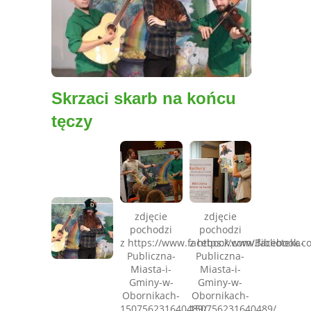
Skrzaci skarb na końcu
tęczy
zdjęcie
zdjęcie
pochodzi
pochodzi
z https://www.facebook.com/Biblioteka-
z https://www.facebook.co
Publiczna-
Publiczna-
Miasta-i-
Miasta-i-
Gminy-w-
Gminy-w-
Obornikach-
Obornikach-
150756231640489/
150756231640489/