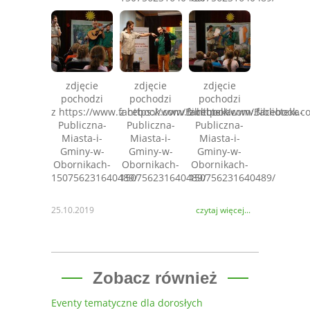
zdjęcie
zdjęcie
zdjęcie
pochodzi
pochodzi
pochodzi
z https://www.facebook.com/Biblioteka-
z https://www.facebook.com/Biblioteka-
z https://www.facebook.co
Publiczna-
Publiczna-
Publiczna-
Miasta-i-
Miasta-i-
Miasta-i-
Gminy-w-
Gminy-w-
Gminy-w-
Obornikach-
Obornikach-
Obornikach-
150756231640489/
150756231640489/
150756231640489/
25.10.2019
czytaj więcej...
Zobacz również
Eventy tematyczne dla dorosłych