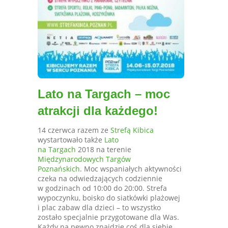
Lato na Targach – moc
atrakcji dla każdego!
14 czerwca razem ze
Strefą Kibica
wystartowało także
Lato
na Targach
2018 na terenie
Międzynarodowych Targów
Poznańskich
. Moc wspaniałych aktywności
czeka na odwiedzających codziennie
w godzinach od 10:00 do 20:00. Strefa
wypoczynku, boisko do siatkówki plażowej
i plac zabaw dla dzieci – to wszystko
zostało specjalnie przygotowane dla Was.
Każdy na pewno znajdzie coś dla siebie