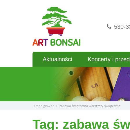
Przejdź
do
treści
530-3
Aktualności
Koncerty i przed
Strona główna
>
zabawa świąteczna warsztaty świąteczne
Tag:
zabawa św