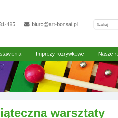
Szukaj:
31-485
biuro@art-bonsai.pl
stawienia
Imprezy rozrywkowe
Nasze re
iąteczna warsztaty