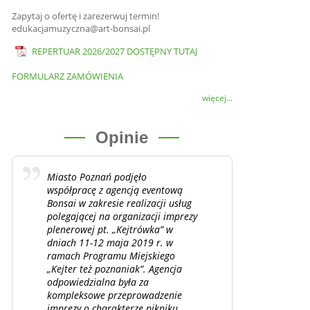
Zapytaj o ofertę i zarezerwuj termin!
edukacjamuzyczna@art-bonsai.pl
REPERTUAR 2026/2027 DOSTĘPNY TUTAJ
FORMULARZ ZAMÓWIENIA
więcej...
Opinie
Miasto Poznań podjęło
współpracę z agencją eventową
Bonsai w zakresie realizacji usług
polegającej na organizacji imprezy
plenerowej pt. „Kejtrówka” w
dniach 11-12 maja 2019 r. w
ramach Programu Miejskiego
„Kejter też poznaniak”. Agencja
odpowiedzialna była za
kompleksowe przeprowadzenie
imprezy o charakterze pikniku